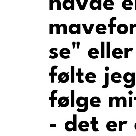
havde e
mavefo
se" eller
følte jeg
følge mi
- det er