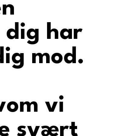
en
 dig har
dig mod.
vom vi
e svært