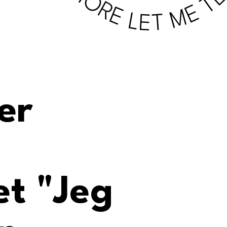
er
et "Jeg