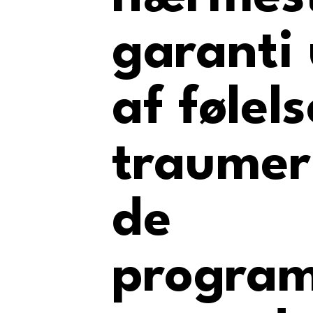
garanti
af følels
traumer 
de
progra