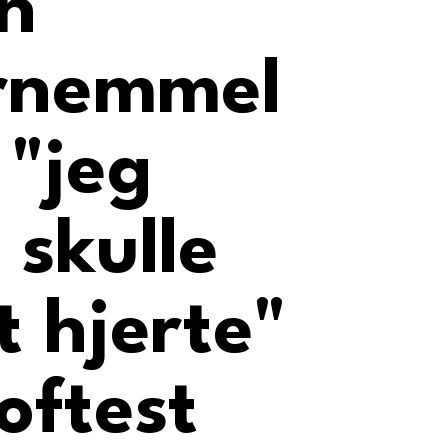
n
rnemmel
 "jeg
 skulle
t hjerte"
 oftest