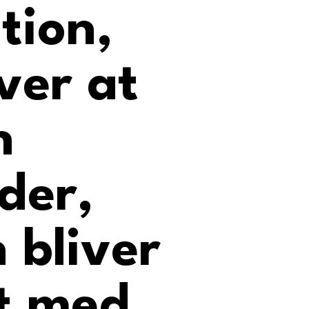
ition,
ver at
n
eder,
 bliver
t med