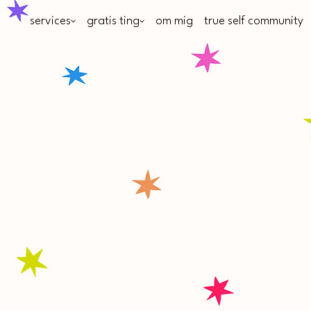
services
gratis ting
om mig
true self community