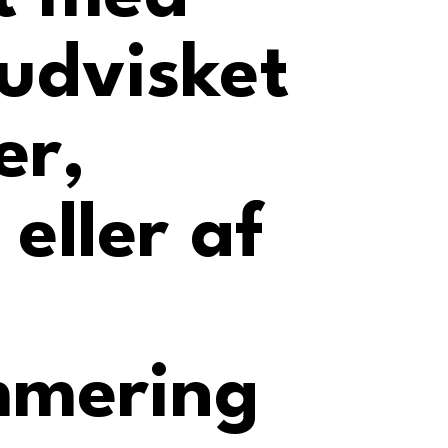
 udvisket
er,
eller af
mmering