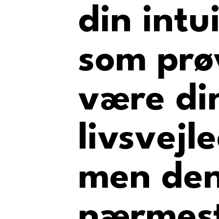
din intu
som prø
være di
livsvejl
men den
nærmes