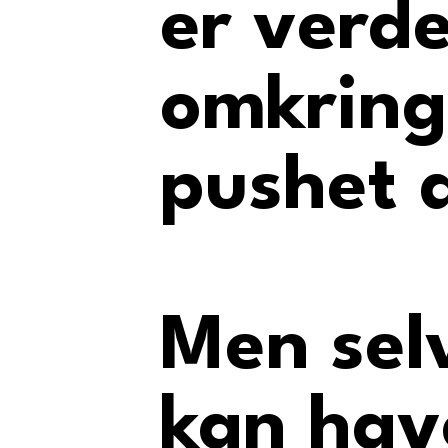
er verd
omkring
pushet 
Men sel
kan hav